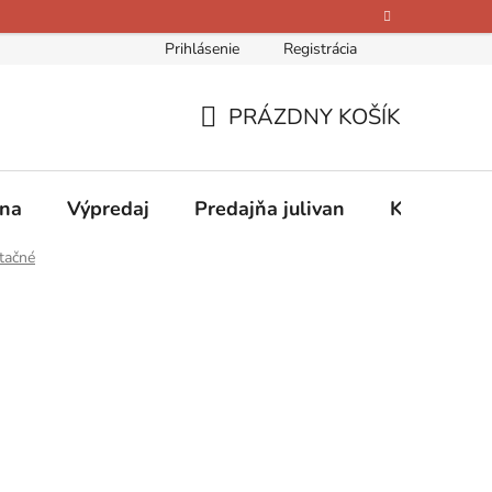
Prihlásenie
Registrácia
bných údajov
Kontakty
O nás
Hodnotenie obchodu
PRÁZDNY KOŠÍK
NÁKUPNÝ
KOŠÍK
ina
Výpredaj
Predajňa julivan
Kontakty
itačné