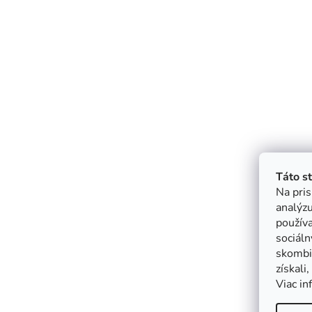
Táto s
Na pris
analýzu
použív
sociáln
skombin
získali
Viac in