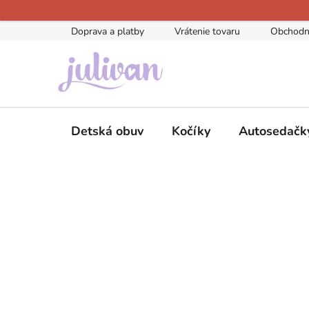
Prejsť
na
Doprava a platby
Vrátenie tovaru
Obchodn
obsah
Detská obuv
Kočíky
Autosedačk