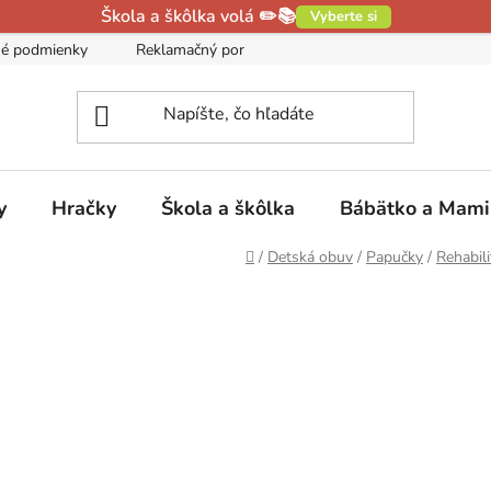
Škola a škôlka volá ✏️📚
Vyberte si
é podmienky
Reklamačný poriadok
Podmienky ochrany oso
y
Hračky
Škola a škôlka
Bábätko a Mam
Domov
/
Detská obuv
/
Papučky
/
Rehabil