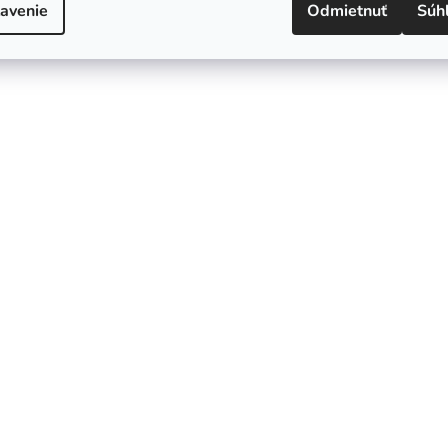
avenie
Odmietnuť
Súh