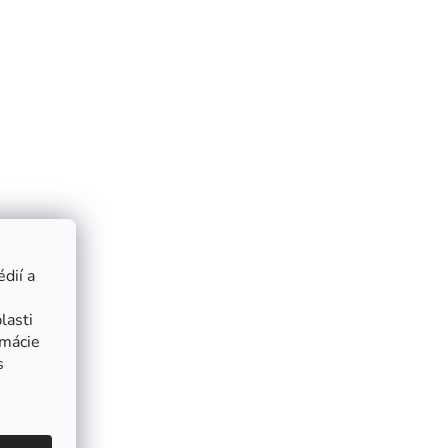
dií a
lasti
rmácie
s